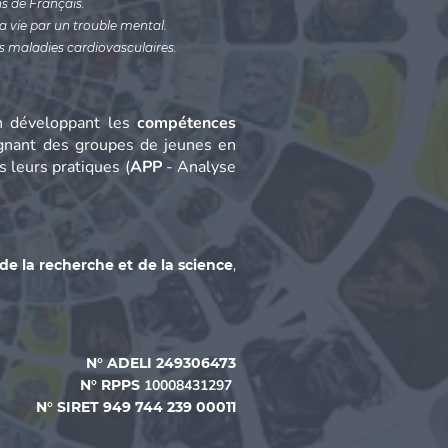
ns de Français.
 vie par un trouble mental.
es maladies cardiovasculaires.
en développant les
compétences
gnant des groupes de jeunes en
s leurs pratiques (
APP
- Analyse
de la recherche et de la science
,
N° ADELI 249306473
N° RPPS
10008431297
N° SIRET 949 744 239 00011