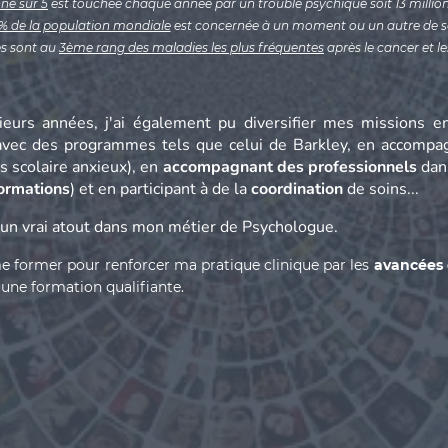
ne sur 5
est touchée chaque année par un trouble psychique soit 13 millio
% de la population mondiale
est concernée à un moment ou un autre de sa
es sont au
3ème rang des maladies les plus fréquentes
après le cancer et l
sieurs années, j'ai également pu diversifier mes missions 
vec des programmes tels que celui de Barkley, en accompa
s scolaire anxieux), en
accompagnant des professionnels
dan
ormations
) et en participant à de la
coordination
de soins...
t un vrai atout dans mon métier de Psychologue.
me former pour renforcer ma pratique clinique par les
avancées 
une formation qualifiante.