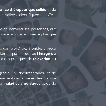
liance thérapeutique solide
et de
s validés scientifiquement. C'est
né de nombreuses personnes, aux
 vie
ainsi que leur
santé
physique
 complexe), des troubles anxieux
blématiques autour de
l'image du
r à des pratiques de
relaxation
ou
(radio, TV, documentaires) et de
ièrement car la
prévention
vaudra
de
maladies chroniques
et/ou de