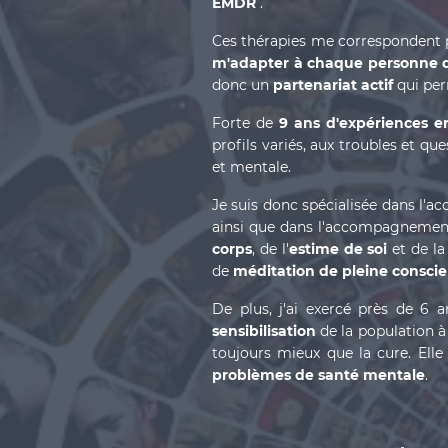
EMDR
.
Ces thérapies me correspondent 
m'adapter à chaque personne 
donc un
partenariat actif
qui pe
Forte de
9 ans d'expériences e
profils variés, aux troubles et q
et mentale.
Je suis donc spécialisée dans l
ainsi que dans l'accompagneme
corps
, de l'
estime de soi
et de l
de
méditation de pleine consci
De plus, j'ai exercé près de 6 a
sensibilisation
de la population à
toujours mieux que la cure. Ell
problèmes de santé mentale
.