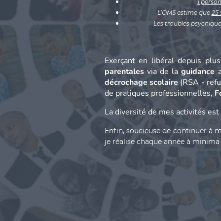
1 person
L’OMS estime que
25 
Les troubles psychiqu
Exerçant en libéral depuis plu
parentales
via de la
guidance
a
décrochage scolaire
(RSA - refu
de pratiques professionnelles,
F
La diversité de mes activités es
Enfin, soucieuse de continuer à 
je réalise chaque année à minima 