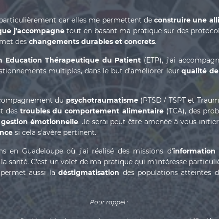
particulièrement car elles me permettent de
construire une al
que j'accompagne
tout en basant ma pratique sur des protocole
rmet des
changements durables et concrets
.
n Education Thérapeutique du Patient
(ETP), j'ai accompag
uestionnements multiples, dans le but d'améliorer leur
qualité de
'accompagnement du
psychotraumatisme
(PTSD / TSPT et Trauma
nt des
troubles du comportement alimentaire
(TCA), des pro
a
gestion émotionnelle
. Je serai peut-être amenée à vous initie
ence
si cela s'avère pertinent.
ns en Guadeloupe où j'ai réalisé des missions d'
information
 la santé. C'est un volet de ma pratique qui m'intéresse particul
e permet aussi la
déstigmatisation
des populations atteintes 
Pour rappel :