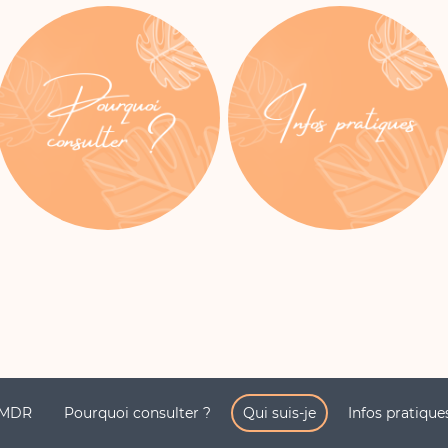
EMDR
Pourquoi consulter ?
Qui suis-je
Infos pratique