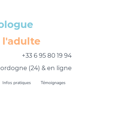
ologue
l'adulte
+33 6 95 80 19 94
rdogne (24) & en ligne
Infos pratiques
Témoignages