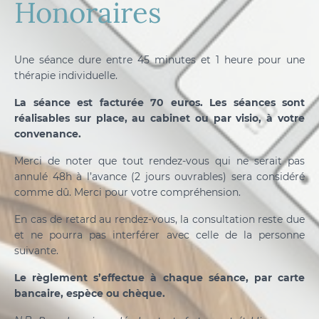
Honoraires
Une séance dure entre 45 minutes et 1 heure pour une
thérapie individuelle.
La séance est facturée 70 euros. Les séances sont
réalisables sur place, au cabinet ou par visio, à votre
convenance.
Merci de noter que tout rendez-vous qui ne serait pas
annulé 48h à l’avance (2 jours ouvrables) sera considéré
comme dû. Merci pour votre compréhension.
En cas de retard au rendez-vous, la consultation reste due
et ne pourra pas interférer avec celle de la personne
suivante.
Le règlement s’effectue à chaque séance, par carte
bancaire, espèce ou chèque.