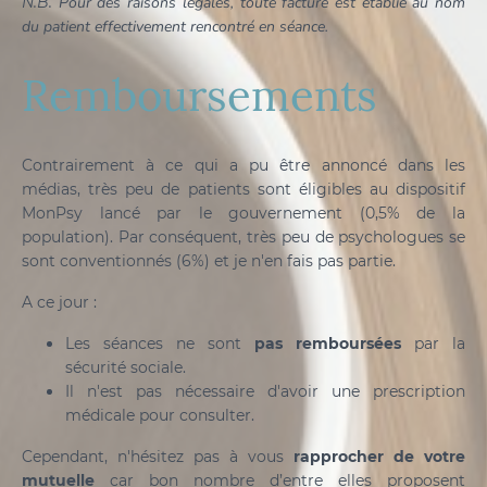
N.B.
Pour des raisons légales, toute facture est établie au nom
du patient effectivement rencontré en séance.
Remboursements
Contrairement à ce qui a pu être annoncé dans les
médias, très peu de patients sont éligibles au dispositif
MonPsy lancé par le gouvernement (0,5% de la
population). Par conséquent, très peu de psychologues se
sont conventionnés (6%) et je n'en fais pas partie.
A ce jour :
Les séances ne sont
pas remboursées
par la
sécurité sociale.
Il n'est pas nécessaire d'avoir une prescription
médicale pour consulter.
Cependant, n'hésitez pas à vous
rapprocher de votre
mutuelle
car bon nombre d’entre elles proposent