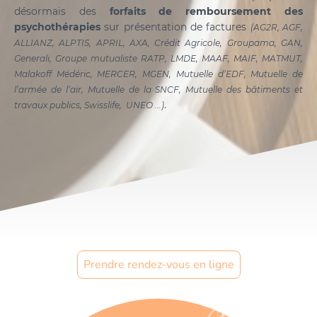
désormais des
forfaits de remboursement des
psychothérapies
sur présentation de factures
(AG2R, AGF,
ALLIANZ, ALPTIS, APRIL, AXA, Crédit Agricole, Groupama, GAN,
Generali, Groupe mutualiste RATP, LMDE, MAAF, MAIF, MATMUT,
Malakoff Médéric, MERCER, MGEN, Mutuelle d’EDF, Mutuelle de
l’armée de l’air, Mutuelle de la SNCF, Mutuelle des bâtiments et
.
travaux publics, Swisslife, UNEO ...)
Prendre rendez-vous en ligne